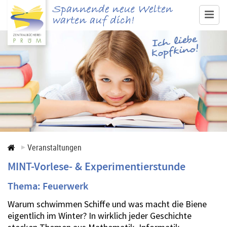
www.buecherei-pruem.de
Medienangebot & Recherche
Ausleihe
Service
Veranstaltungen
Veranstaltungen
MINT-Vorlese- & Experimentierstunde
Kontakt
Thema: Feuerwerk
Warum schwimmen Schiffe und was macht die Biene
eigentlich im Winter? In wirklich jeder Geschichte