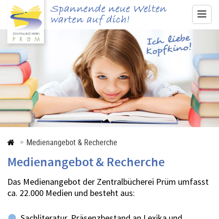
www.buecherei-pruem.de
Medienangebot & Recherche
Ausleihe
Service
Veranstaltungen
Medienangebot & Recherche
Medienangebot & Recherche
Kontakt
Das Medienangebot der Zentralbücherei Prüm umfasst
ca. 22.000 Medien und besteht aus:
Sachliteratur, Präsenzbestand an Lexika und