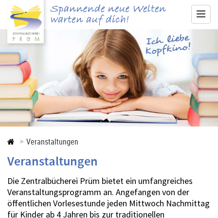
www.buecherei-pruem.de
Medienangebot & Recherche
Ausleihe
Service
Veranstaltungen
Veranstaltungen
Veranstaltungen
Kontakt
Die Zentralbücherei Prüm bietet ein umfangreiches
Veranstaltungsprogramm an. Angefangen von der
öffentlichen Vorlesestunde jeden Mittwoch Nachmittag
für Kinder ab 4 Jahren bis zur traditionellen