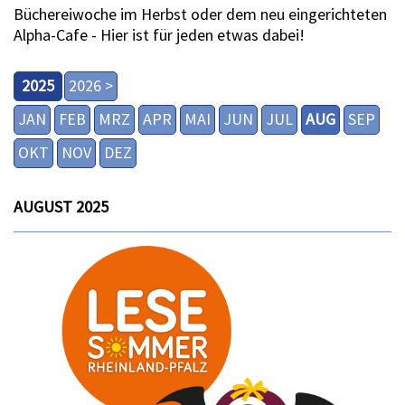
Büchereiwoche im Herbst oder dem neu eingerichteten
Alpha-Cafe - Hier ist für jeden etwas dabei!
2025
2026 >
JAN
FEB
MRZ
APR
MAI
JUN
JUL
AUG
SEP
OKT
NOV
DEZ
AUGUST 2025