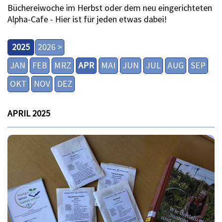
Büchereiwoche im Herbst oder dem neu eingerichteten
Alpha-Cafe - Hier ist für jeden etwas dabei!
2025
2026 >
JAN
FEB
MRZ
APR
MAI
JUN
JUL
AUG
SEP
OKT
NOV
DEZ
APRIL 2025