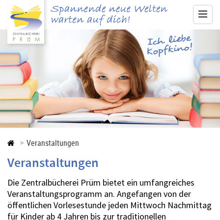
www.buecherei-pruem.de
Medienangebot & Recherche
Ausleihe
Service
Veranstaltungen
Veranstaltungen
Veranstaltungen
Kontakt
Die Zentralbücherei Prüm bietet ein umfangreiches
Veranstaltungsprogramm an. Angefangen von der
öffentlichen Vorlesestunde jeden Mittwoch Nachmittag
für Kinder ab 4 Jahren bis zur traditionellen