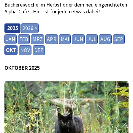
Büchereiwoche im Herbst oder dem neu eingerichteten
Alpha-Cafe - Hier ist für jeden etwas dabei!
2025
2026 >
JAN
FEB
MRZ
APR
MAI
JUN
JUL
AUG
SEP
OKT
NOV
DEZ
OKTOBER 2025