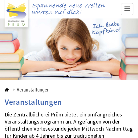
www.buecherei-pruem.de
Medienangebot & Recherche
Ausleihe
Service
Veranstaltungen
Veranstaltungen
Veranstaltungen
Kontakt
Die Zentralbücherei Prüm bietet ein umfangreiches
Veranstaltungsprogramm an. Angefangen von der
öffentlichen Vorlesestunde jeden Mittwoch Nachmittag
für Kinder ab 4 Jahren bis zur traditionellen