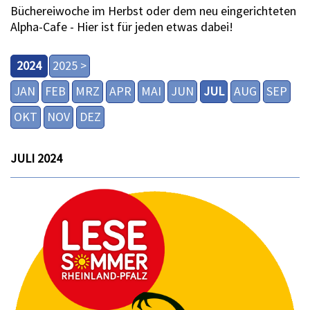
Büchereiwoche im Herbst oder dem neu eingerichteten
Alpha-Cafe - Hier ist für jeden etwas dabei!
2024
2025 >
JAN
FEB
MRZ
APR
MAI
JUN
JUL
AUG
SEP
OKT
NOV
DEZ
JULI 2024