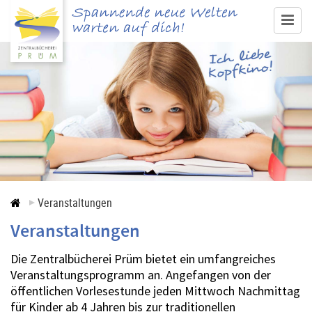
www.buecherei-pruem.de
Medienangebot & Recherche
Ausleihe
Service
Veranstaltungen
Veranstaltungen
Veranstaltungen
Kontakt
Die Zentralbücherei Prüm bietet ein umfangreiches
Veranstaltungsprogramm an. Angefangen von der
öffentlichen Vorlesestunde jeden Mittwoch Nachmittag
für Kinder ab 4 Jahren bis zur traditionellen