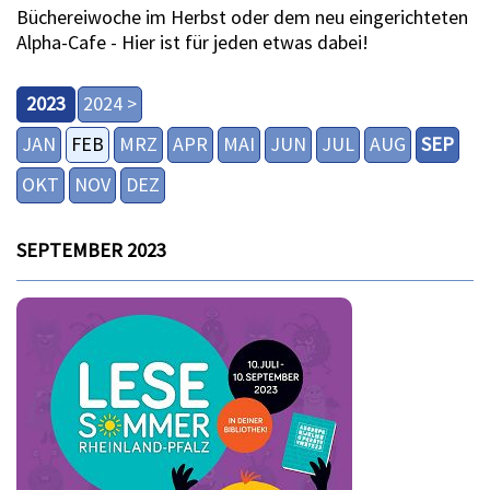
Büchereiwoche im Herbst oder dem neu eingerichteten
Alpha-Cafe - Hier ist für jeden etwas dabei!
2023
2024 >
JAN
FEB
MRZ
APR
MAI
JUN
JUL
AUG
SEP
OKT
NOV
DEZ
SEPTEMBER 2023