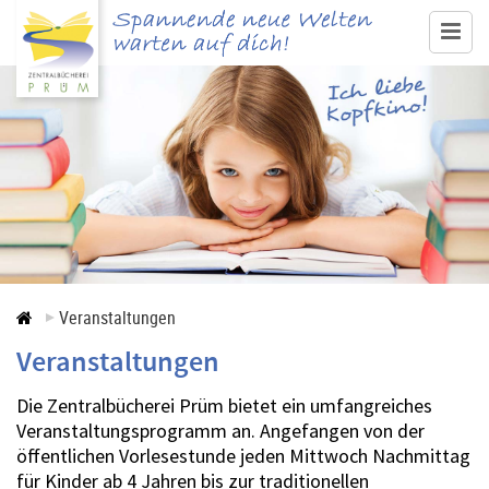
www.buecherei-pruem.de
Medienangebot & Recherche
Ausleihe
Service
Veranstaltungen
Veranstaltungen
Veranstaltungen
Kontakt
Die Zentralbücherei Prüm bietet ein umfangreiches
Veranstaltungsprogramm an. Angefangen von der
öffentlichen Vorlesestunde jeden Mittwoch Nachmittag
für Kinder ab 4 Jahren bis zur traditionellen