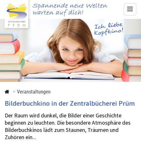
www.buecherei-pruem.de
Medienangebot & Recherche
Ausleihe
Service
Veranstaltungen
Veranstaltungen
Bilderbuchkino in der Zentralbücherei Prüm
Kontakt
Der Raum wird dunkel, die Bilder einer Geschichte
beginnen zu leuchten. Die besondere Atmosphäre des
Bilderbuchkinos lädt zum Staunen, Träumen und
Zuhören ein...